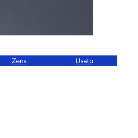
Zens
Usato